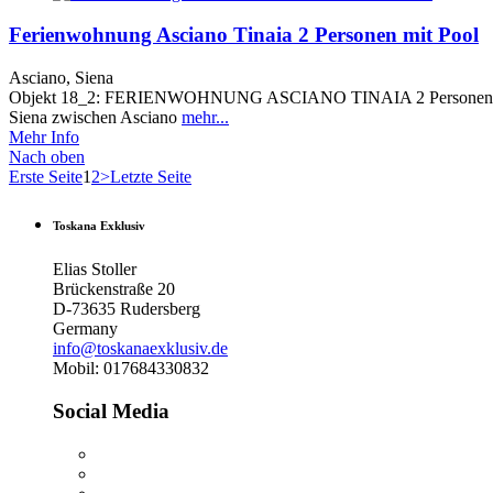
Ferienwohnung Asciano Tinaia 2 Personen mit Pool
Asciano, Siena
Objekt 18_2: FERIENWOHNUNG ASCIANO TINAIA 2 Personen mit Po
Siena zwischen Asciano
mehr...
Mehr Info
Nach oben
Erste Seite
1
2
>
Letzte Seite
Toskana Exklusiv
Elias Stoller
Brückenstraße 20
D-73635 Rudersberg
Germany
info@toskanaexklusiv.de
Mobil: 017684330832
Social Media