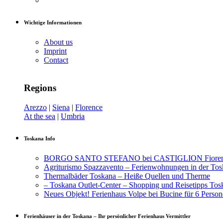
Wichtige Informationen
About us
Imprint
Contact
Regions
Arezzo
|
Siena
|
Florence
At the sea
|
Umbria
Toskana Info
BORGO SANTO STEFANO bei CASTIGLION Fiorentin
Agriturismo Spazzavento – Ferienwohnungen in der To
Thermalbäder Toskana – Heiße Quellen und Therme
– Toskana Outlet-Center – Shopping und Reisetipps Tos
Neues Objekt! Ferienhaus Volpe bei Bucine für 6 Person
Ferienhäuser in der Toskana – Ihr persönlicher Ferienhaus Vermittler