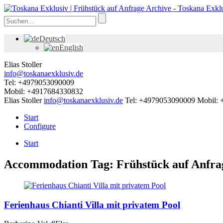
Deutsch
English
Elias Stoller
info@toskanaexklusiv.de
Tel: +4979053090009
Mobil: +4917684330832
Elias Stoller
info@toskanaexklusiv.de
Tel: +4979053090009
Mobil:
Start
Configure
Start
Accommodation Tag:
Frühstück auf Anfra
Ferienhaus Chianti Villa mit privatem Pool