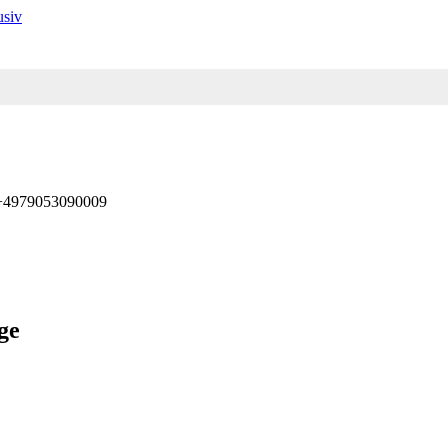
 +4979053090009
ge