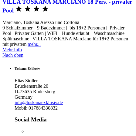
VILLA TOSKANA MARCIANO 18 Pers. - privater




Pool
Marciano, Toskana Arezzo und Cortona
9 Schlafzimmer | 9 Badezimmer | bis 18+2 Personen | Privater
Pool | Privater Garten | WIFI | Hunde erlaubt | Waschmaschine |
Spülmaschine | VILLA TOSKANA Marciano für 18+2 Personen
mit privatem
mehr...
Mehr Info
Nach oben
Toskana Exklusiv
Elias Stoller
Brückenstraße 20
D-73635 Rudersberg
Germany
info@toskanaexklusiv.de
Mobil: 017684330832
Social Media