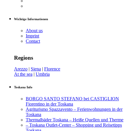
Wichtige Informationen
About us
Imprint
Contact
Regions
Arezzo
|
Siena
|
Florence
At the sea
|
Umbria
Toskana Info
BORGO SANTO STEFANO bei CASTIGLION
Fiorentino in der Toskana
Agriturismo Spazzavento – Ferienwohnungen in der
Toskana
Thermalbäder Toskana – Heiße Quellen und Therme
– Toskana Outlet-Center – Shopping und Reisetipps
Toskana