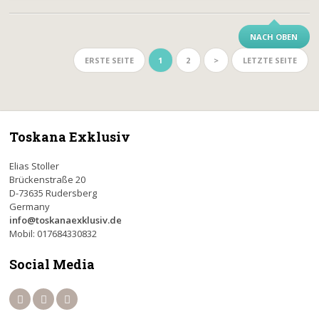
NACH OBEN
ERSTE SEITE
1
2
>
LETZTE SEITE
Toskana Exklusiv
Elias Stoller
Brückenstraße 20
D-73635 Rudersberg
Germany
info@toskanaexklusiv.de
Mobil: 017684330832
Social Media