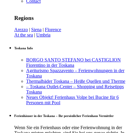
Contact
Regions
Arezzo
|
Siena
|
Florence
At the sea
|
Umbria
Toskana Info
BORGO SANTO STEFANO bei CASTIGLION
Fiorentino in der Toskana
Agriturismo Spazzavento – Ferienwohnungen in der
Toskana
Thermalbäder Toskana – Heiße Quellen und Therme
– Toskana Outlet-Center – Shopping und Reisetipps
Toskana
Neues Objekt! Ferienhaus Volpe bei Bucine für 6
Personen mit Pool
Ferienhäuser in der Toskana – Ihr persönlicher Ferienhaus Vermittler
Wenn Sie ein Ferienhaus oder eine Ferienwohnung in der
Toskana mieten möchten, sind Sie bei uns genau richtig. In