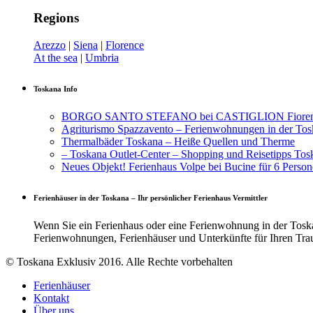
Regions
Arezzo
|
Siena
|
Florence
At the sea
|
Umbria
Toskana Info
BORGO SANTO STEFANO bei CASTIGLION Fiorentin
Agriturismo Spazzavento – Ferienwohnungen in der To
Thermalbäder Toskana – Heiße Quellen und Therme
– Toskana Outlet-Center – Shopping und Reisetipps Tos
Neues Objekt! Ferienhaus Volpe bei Bucine für 6 Person
Ferienhäuser in der Toskana – Ihr persönlicher Ferienhaus Vermittler
Wenn Sie ein Ferienhaus oder eine Ferienwohnung in der Toskan
Ferienwohnungen, Ferienhäuser und Unterkünfte für Ihren Tra
© Toskana Exklusiv 2016. Alle Rechte vorbehalten
Ferienhäuser
Kontakt
Über uns