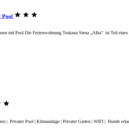



 Pool
Pool Die Ferienwohnung Toskana Siena „Alba“ ist Teil eines alten


onen | Privater Pool | Klimaanlage | Privater Garten | WIFI | Hunde 