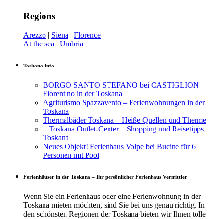
Regions
Arezzo
|
Siena
|
Florence
At the sea
|
Umbria
Toskana Info
BORGO SANTO STEFANO bei CASTIGLION
Fiorentino in der Toskana
Agriturismo Spazzavento – Ferienwohnungen in der
Toskana
Thermalbäder Toskana – Heiße Quellen und Therme
– Toskana Outlet-Center – Shopping und Reisetipps
Toskana
Neues Objekt! Ferienhaus Volpe bei Bucine für 6
Personen mit Pool
Ferienhäuser in der Toskana – Ihr persönlicher Ferienhaus Vermittler
Wenn Sie ein Ferienhaus oder eine Ferienwohnung in der
Toskana mieten möchten, sind Sie bei uns genau richtig. In
den schönsten Regionen der Toskana bieten wir Ihnen tolle