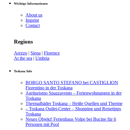
Wichtige Informationen
About us
Imprint
Contact
Regions
Arezzo
|
Siena
|
Florence
At the sea
|
Umbria
Toskana Info
BORGO SANTO STEFANO bei CASTIGLION
Fiorentino in der Toskana
Agriturismo Spazzavento – Ferienwohnungen in der
Toskana
Thermalbäder Toskana – Heiße Quellen und Therme
– Toskana Outlet-Center – Shopping und Reisetipps
Toskana
Neues Objekt! Ferienhaus Volpe bei Bucine für 6
Personen mit Pool