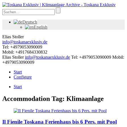
Deutsch
English
Elias Stoller
info@toskanaexklusiv.de
Tel: +4979053090009
Mobil: +4917684330832
Elias Stoller
info@toskanaexklusiv.de
Tel: +4979053090009
Mobil:
+4979053090009
Start
Configure
Start
Accommodation Tag:
Klimaanlage
Il Fienile Toskana Ferienhaus bis 6 Pers. mit Pool