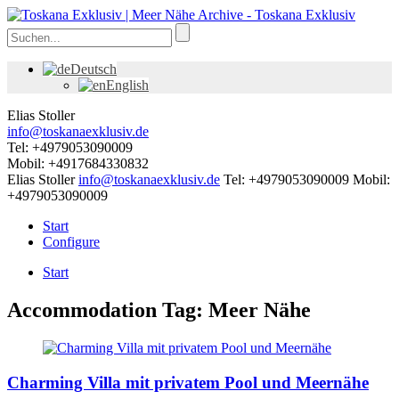
Deutsch
English
Elias Stoller
info@toskanaexklusiv.de
Tel: +4979053090009
Mobil: +4917684330832
Elias Stoller
info@toskanaexklusiv.de
Tel: +4979053090009
Mobil:
+4979053090009
Start
Configure
Start
Accommodation Tag:
Meer Nähe
Charming Villa mit privatem Pool und Meernähe