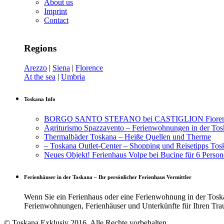
About us
Imprint
Contact
Regions
Arezzo
|
Siena
|
Florence
At the sea
|
Umbria
Toskana Info
BORGO SANTO STEFANO bei CASTIGLION Fiorentin
Agriturismo Spazzavento – Ferienwohnungen in der To
Thermalbäder Toskana – Heiße Quellen und Therme
– Toskana Outlet-Center – Shopping und Reisetipps Tos
Neues Objekt! Ferienhaus Volpe bei Bucine für 6 Person
Ferienhäuser in der Toskana – Ihr persönlicher Ferienhaus Vermittler
Wenn Sie ein Ferienhaus oder eine Ferienwohnung in der Toskan
Ferienwohnungen, Ferienhäuser und Unterkünfte für Ihren Tra
© Toskana Exklusiv 2016. Alle Rechte vorbehalten