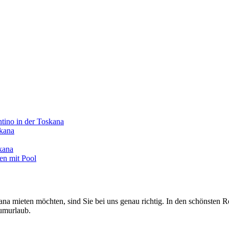
o in der Toskana
skana
kana
en mit Pool
a mieten möchten, sind Sie bei uns genau richtig. In den schönsten R
umurlaub.