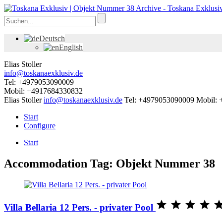
Deutsch
English
Elias Stoller
info@toskanaexklusiv.de
Tel: +4979053090009
Mobil: +4917684330832
Elias Stoller
info@toskanaexklusiv.de
Tel: +4979053090009
Mobil:
Start
Configure
Start
Accommodation Tag:
Objekt Nummer 38




Villa Bellaria 12 Pers. - privater Pool