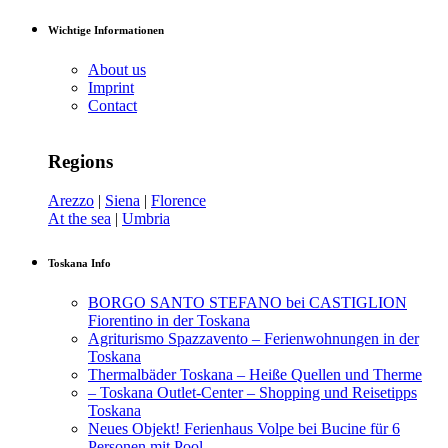
Wichtige Informationen
About us
Imprint
Contact
Regions
Arezzo
|
Siena
|
Florence
At the sea
|
Umbria
Toskana Info
BORGO SANTO STEFANO bei CASTIGLION
Fiorentino in der Toskana
Agriturismo Spazzavento – Ferienwohnungen in der
Toskana
Thermalbäder Toskana – Heiße Quellen und Therme
– Toskana Outlet-Center – Shopping und Reisetipps
Toskana
Neues Objekt! Ferienhaus Volpe bei Bucine für 6
Personen mit Pool