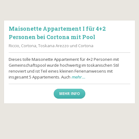
Maisonette Appartement I für 4+2
Personen bei Cortona mit Pool
Riccio, Cortona, Toskana Arezzo und Cortona
Dieses tolle Maisonette Appartement für 4+2 Personen mit
Gemeinschaftspool wurde hochwertig im toskanischen Stil
renoviert und ist Teil eines kleinen Ferienanwesens mit
insgesamt 5 Appartements. Auch
mehr...
MEHR INFO