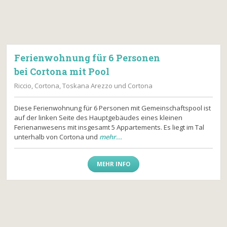
Ferienwohnung für 6 Personen
bei Cortona mit Pool
Riccio, Cortona, Toskana Arezzo und Cortona
Diese Ferienwohnung für 6 Personen mit Gemeinschaftspool ist
auf der linken Seite des Hauptgebäudes eines kleinen
Ferienanwesens mit insgesamt 5 Appartements. Es liegt im Tal
unterhalb von Cortona und
mehr...
MEHR INFO