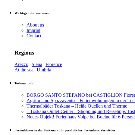
Wichtige Informationen
About us
Imprint
Contact
Regions
Arezzo
|
Siena
|
Florence
At the sea
|
Umbria
Toskana Info
BORGO SANTO STEFANO bei CASTIGLION Fiorentin
Agriturismo Spazzavento – Ferienwohnungen in der To
Thermalbäder Toskana – Heiße Quellen und Therme
– Toskana Outlet-Center – Shopping und Reisetipps Tos
Neues Objekt! Ferienhaus Volpe bei Bucine für 6 Person
Ferienhäuser in der Toskana – Ihr persönlicher Ferienhaus Vermittler