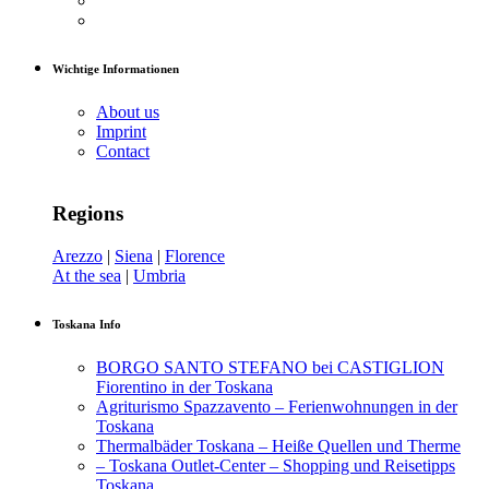
Wichtige Informationen
About us
Imprint
Contact
Regions
Arezzo
|
Siena
|
Florence
At the sea
|
Umbria
Toskana Info
BORGO SANTO STEFANO bei CASTIGLION
Fiorentino in der Toskana
Agriturismo Spazzavento – Ferienwohnungen in der
Toskana
Thermalbäder Toskana – Heiße Quellen und Therme
– Toskana Outlet-Center – Shopping und Reisetipps
Toskana