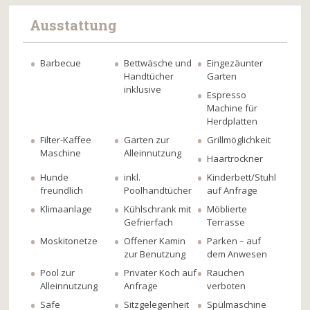
Ausstattung
Barbecue
Bettwäsche und
Eingezäunter
Handtücher
Garten
inklusive
Espresso
Machine für
Herdplatten
Filter-Kaffee
Garten zur
Grillmöglichkeit
Maschine
Alleinnutzung
Haartrockner
Hunde
inkl.
Kinderbett/Stuhl
freundlich
Poolhandtücher
auf Anfrage
Klimaanlage
Kühlschrank mit
Möblierte
Gefrierfach
Terrasse
Moskitonetze
Offener Kamin
Parken – auf
zur Benutzung
dem Anwesen
Pool zur
Privater Koch auf
Rauchen
Alleinnutzung
Anfrage
verboten
Safe
Sitzgelegenheit
Spülmaschine