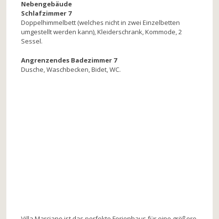
Nebengebäude
Schlafzimmer 7
Doppelhimmelbett (welches nicht in zwei Einzelbetten
umgestellt werden kann), Kleiderschrank, Kommode, 2
Sessel.
Angrenzendes Badezimmer 7
Dusche, Waschbecken, Bidet, WC.
Villa Marciano ist das perfekte Ferienhaus für eine größere