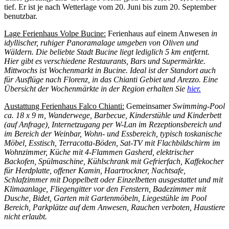
tief. Er ist je nach Wetterlage vom 20. Juni bis zum 20. September
benutzbar.
Lage Ferienhaus Volpe Bucine:
Ferienhaus auf einem Anwesen
in
idyllischer, ruhiger Panoramalage umgeben von Oliven und
Wäldern. Die beliebte Stadt Bucine liegt lediglich 5 km entfernt.
Hier gibt es verschiedene Restaurants, Bars und Supermärkte.
Mittwochs ist Wochenmarkt in Bucine. Ideal ist der Standort auch
für Ausflüge nach Florenz, in das Chianti Gebiet und Arezzo. Eine
Übersicht der Wochenmärkte in der Region erhalten Sie
hier.
Austattung Ferienhaus Falco Chianti:
Gemeinsamer
Swimming-Pool
ca. 18 x 9 m, Wanderwege, Barbecue, Kinderstühle und Kinderbett
(auf Anfrage), Internetzugang per W-Lan im Rezeptionsbereich und
im Bereich der Weinbar, Wohn- und Essbereich, typisch toskanische
Möbel, Esstisch, Terracotta-Böden, Sat-TV mit Flachbildschirm im
Wohnzimmer, Küche mit 4-Flammen Gasherd, elektrischer
Backofen, Spülmaschine, Kühlschrank mit Gefrierfach, Kaffekocher
für Herdplatte, offener Kamin, Haartrockner, Nachtsafe,
Schlafzimmer mit Doppelbett oder Einzelbetten ausgestattet und mit
Klimaanlage, Fliegengitter vor den Fenstern, Badezimmer mit
Dusche, Bidet, Garten mit Gartenmöbeln, Liegestühle im Pool
Bereich, Parkplätze auf dem Anwesen, Rauchen verboten, Haustiere
nicht erlaubt.