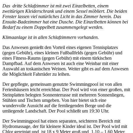
Das dritte Schlafzimmer ist mit zwei Einzelbetten, einem
zweitürigen Kleiderschrank und einem Sessel möbliert. Die beiden
Fenster lassen viel natürliches Licht in das Zimmer herein. Das
Ensuite-Badezimmer hat eine Dusche. Die Einzelbetten können bei
Bedarf zu einem Doppelbett zusammengelegt werden.
Klimaanlage ist in allen Schlafzimmern vorhanden.
Das Anwesen genießt den Vorteil eines eigenen Tennisplatzes
(gegen Gebühr), eines kleinen Fußballfelds (gegen Gebühr) und
eines Fitness-Raums (gegen Gebühr) mit einem türkischen
Dampfbad. Auf dem Anwesen ist auch eine Weinbar mit einer
Auswahl an toskanischen Weinen. Weiter gibt es auf dem Anwesen
die Möglichkeit Fahrräder zu leihen.
Der gepflegte, gemeinsam genutzte Swimmingpool ist von allen
Ferienhäusern leicht erreichbar. Der Pool wird von einer großen, mit
Steinplatten belegten Sonnenterrasse mit mehreren Sonnenliegen,
Stühlen und Tischen umgeben. Von hier bietet sich eine
wundervolle Aussicht auf die fernliegenden Berge und die
umliegende Landschaft. Der Pool schließt um 19:30 Uhr.
Der Swimmingpool hat einen separaten, seichteren Bereich mit
Hydromassage, der für kleinere Kinder ideal ist. Der Pool wird mit
Chlor gereinigt und ist 18 x 9 Meter groß und 1,10 – 1,60 Meter