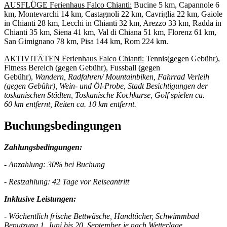
AUSFLÜGE Ferienhaus Falco Chianti:
Bucine 5 km, Capannole 6
km, Montevarchi 14 km, Castagnoli 22 km, Cavriglia 22 km, Gaiole
in Chianti 28 km, Lecchi in Chianti 32 km, Arezzo 33 km, Radda in
Chianti 35 km, Siena 41 km, Val di Chiana 51 km, Florenz 61 km,
San Gimignano 78 km, Pisa 144 km, Rom 224 km.
AKTIVITÄTEN Ferienhaus Falco Chianti:
Tennis(gegen Gebühr),
Fitness Bereich (gegen Gebühr), Fussball (gegen
Gebühr),
Wandern, Radfahren/ Mountainbiken, Fahrrad Verleih
(gegen Gebühr), Wein- und Öl-Probe, Stadt Besichtigungen der
toskanischen Städten, Toskanische Kochkurse, Golf spielen ca.
60 km entfernt, Reiten ca. 10 km entfernt.
Buchungsbedingungen
Zahlungsbedingungen:
- Anzahlung: 30% bei Buchung
- Restzahlung: 42 Tage vor Reiseantritt
Inklusive Leistungen:
- Wöchentlich frische Bettwäsche, Handtücher, Schwimmbad
Benutzung 1. Juni bis 20. September je nach Wetterlage,