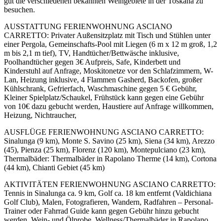
gut die verschiedenen bekannten Weingebiete in der Toskana zu
besuchen.
AUSSTATTUNG FERIENWOHNUNG ASCIANO
CARRETTO: Privater Außensitzplatz mit Tisch und Stühlen unter
einer Pergola, Gemeinschafts-Pool mit Liegen (6 m x 12 m groß, 1,2
m bis 2,1 m tief), TV, Handtücher/Bettwäsche inklusive,
Poolhandtücher gegen 3€ Aufpreis, Safe, Kinderbett und
Kinderstuhl auf Anfrage, Moskitonetze vor den Schlafzimmern, W-
Lan, Heizung inklusive, 4 Flammen Gasherd, Backofen, großer
Kühlschrank, Gefrierfach, Waschmaschine gegen 5 € Gebühr,
Kleiner Spielplatz/Schaukel, Frühstück kann gegen eine Gebühr
von 10€ dazu gebucht werden, Haustiere auf Anfrage willkommen,
Heizung, Nichtraucher,
AUSFLÜGE FERIENWOHNUNG ASCIANO CARRETTO:
Sinalunga (9 km), Monte S. Savino (25 km), Siena (34 km), Arezzo
(45), Pienza (25 km), Florenz (120 km), Montepulciano (23 km),
Thermalbäder: Thermalbäder in Rapolano Therme (14 km), Cortona
(44 km), Chianti Gebiet (45 km)
AKTIVITÄTEN FERIENWOHNUNG ASCIANO CARRETTO:
Tennis in Sinalunga ca. 9 km, Golf ca. 18 km entfernt (Valdichiana
Golf Club), Malen, Fotografieren, Wandern, Radfahren – Personal-
Trainer oder Fahrrad Guide kann gegen Gebühr hinzu gebucht
werden, Wein- und Ölprobe, Wellness/Thermalbäder in Rapolano