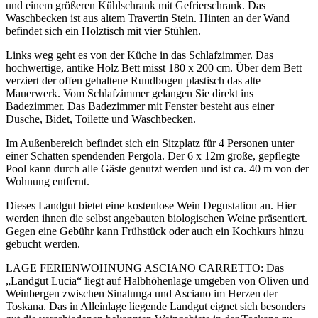
und einem größeren Kühlschrank mit Gefrierschrank. Das
Waschbecken ist aus altem Travertin Stein. Hinten an der Wand
befindet sich ein Holztisch mit vier Stühlen.
Links weg geht es von der Küche in das Schlafzimmer. Das
hochwertige, antike Holz Bett misst 180 x 200 cm. Über dem Bett
verziert der offen gehaltene Rundbogen plastisch das alte
Mauerwerk. Vom Schlafzimmer gelangen Sie direkt ins
Badezimmer. Das Badezimmer mit Fenster besteht aus einer
Dusche, Bidet, Toilette und Waschbecken.
Im Außenbereich befindet sich ein Sitzplatz für 4 Personen unter
einer Schatten spendenden Pergola. Der 6 x 12m große, gepflegte
Pool kann durch alle Gäste genutzt werden und ist ca. 40 m von der
Wohnung entfernt.
Dieses Landgut bietet eine kostenlose Wein Degustation an. Hier
werden ihnen die selbst angebauten biologischen Weine präsentiert.
Gegen eine Gebühr kann Frühstück oder auch ein Kochkurs hinzu
gebucht werden.
LAGE FERIENWOHNUNG ASCIANO CARRETTO: Das
„Landgut Lucia“ liegt auf Halbhöhenlage umgeben von Oliven und
Weinbergen zwischen Sinalunga und Asciano im Herzen der
Toskana. Das in Alleinlage liegende Landgut eignet sich besonders