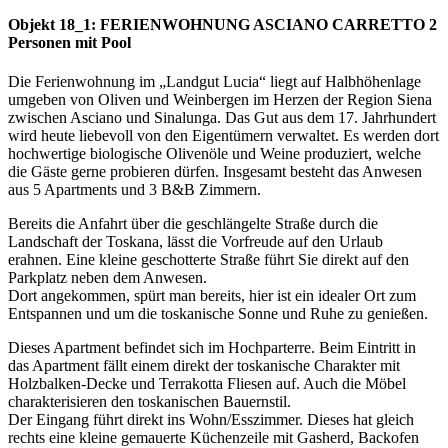
Objekt 18_1: FERIENWOHNUNG ASCIANO CARRETTO 2
Personen mit Pool
Die Ferienwohnung im „Landgut Lucia“ liegt auf Halbhöhenlage
umgeben von Oliven und Weinbergen im Herzen der Region Siena
zwischen Asciano und Sinalunga. Das Gut aus dem 17. Jahrhundert
wird heute liebevoll von den Eigentümern verwaltet. Es werden dort
hochwertige biologische Olivenöle und Weine produziert, welche
die Gäste gerne probieren dürfen. Insgesamt besteht das Anwesen
aus 5 Apartments und 3 B&B Zimmern.
Bereits die Anfahrt über die geschlängelte Straße durch die
Landschaft der Toskana, lässt die Vorfreude auf den Urlaub
erahnen. Eine kleine geschotterte Straße führt Sie direkt auf den
Parkplatz neben dem Anwesen.
Dort angekommen, spürt man bereits, hier ist ein idealer Ort zum
Entspannen und um die toskanische Sonne und Ruhe zu genießen.
Dieses Apartment befindet sich im Hochparterre. Beim Eintritt in
das Apartment fällt einem direkt der toskanische Charakter mit
Holzbalken-Decke und Terrakotta Fliesen auf. Auch die Möbel
charakterisieren den toskanischen Bauernstil.
Der Eingang führt direkt ins Wohn/Esszimmer. Dieses hat gleich
rechts eine kleine gemauerte Küchenzeile mit Gasherd, Backofen