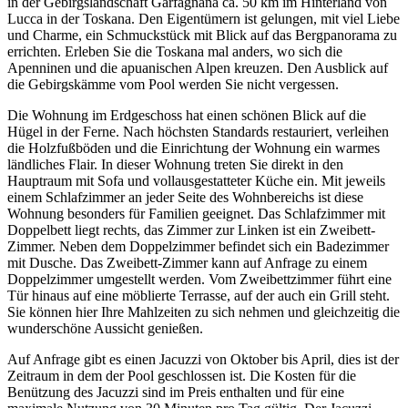
in der Gebirgslandschaft Garfagnana ca. 50 km im Hinterland von
Lucca in der Toskana. Den Eigentümern ist gelungen, mit viel Liebe
und Charme, ein Schmuckstück mit Blick auf das Bergpanorama zu
errichten. Erleben Sie die Toskana mal anders, wo sich die
Apenninen und die apuanischen Alpen kreuzen. Den Ausblick auf
die Gebirgskämme vom Pool werden Sie nicht vergessen.
Die Wohnung im Erdgeschoss hat einen schönen Blick auf die
Hügel in der Ferne. Nach höchsten Standards restauriert, verleihen
die Holzfußböden und die Einrichtung der Wohnung ein warmes
ländliches Flair. In dieser Wohnung treten Sie direkt in den
Hauptraum mit Sofa und vollausgestatteter Küche ein. Mit jeweils
einem Schlafzimmer an jeder Seite des Wohnbereichs ist diese
Wohnung besonders für Familien geeignet. Das Schlafzimmer mit
Doppelbett liegt rechts, das Zimmer zur Linken ist ein Zweibett-
Zimmer. Neben dem Doppelzimmer befindet sich ein Badezimmer
mit Dusche. Das Zweibett-Zimmer kann auf Anfrage zu einem
Doppelzimmer umgestellt werden. Vom Zweibettzimmer führt eine
Tür hinaus auf eine möblierte Terrasse, auf der auch ein Grill steht.
Sie können hier Ihre Mahlzeiten zu sich nehmen und gleichzeitig die
wunderschöne Aussicht genießen.
Auf Anfrage gibt es einen Jacuzzi von Oktober bis April, dies ist der
Zeitraum in dem der Pool geschlossen ist. Die Kosten für die
Benützung des Jacuzzi sind im Preis enthalten und für eine