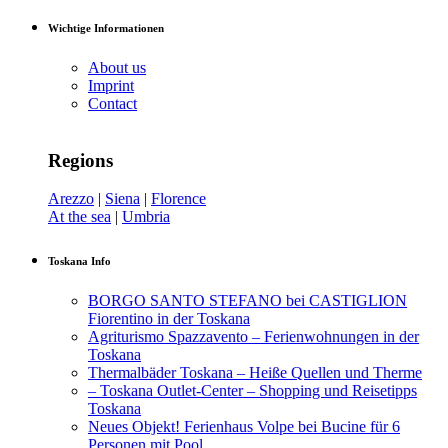
Wichtige Informationen
About us
Imprint
Contact
Regions
Arezzo
|
Siena
|
Florence
At the sea
|
Umbria
Toskana Info
BORGO SANTO STEFANO bei CASTIGLION
Fiorentino in der Toskana
Agriturismo Spazzavento – Ferienwohnungen in der
Toskana
Thermalbäder Toskana – Heiße Quellen und Therme
– Toskana Outlet-Center – Shopping und Reisetipps
Toskana
Neues Objekt! Ferienhaus Volpe bei Bucine für 6
Personen mit Pool