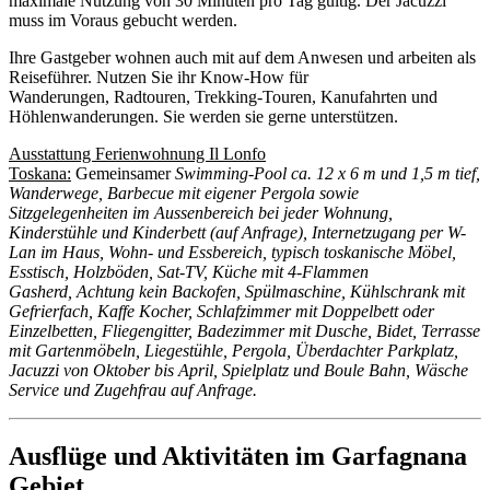
maximale Nutzung von 30 Minuten pro Tag gültig. Der Jacuzzi
muss im Voraus gebucht werden.
Ihre Gastgeber wohnen auch mit auf dem Anwesen und arbeiten als
Reiseführer. Nutzen Sie ihr Know-How für
Wanderungen, Radtouren, Trekking-Touren, Kanufahrten und
Höhlenwanderungen. Sie werden sie gerne unterstützen.
Ausstattung Ferienwohnung Il Lonfo
Toskana:
Gemeinsamer
Swimming-Pool ca. 12 x 6 m und 1,5 m tief,
Wanderwege, Barbecue mit eigener Pergola sowie
Sitzgelegenheiten im Aussenbereich bei jeder Wohnung,
Kinderstühle und Kinderbett (auf Anfrage), Internetzugang per W-
Lan im Haus, Wohn- und Essbereich, typisch toskanische Möbel,
Esstisch, Holzböden, Sat-TV, Küche mit 4-Flammen
Gasherd, Achtung kein Backofen, Spülmaschine, Kühlschrank mit
Gefrierfach, Kaffe Kocher, Schlafzimmer mit Doppelbett oder
Einzelbetten, Fliegengitter, Badezimmer mit Dusche, Bidet, Terrasse
mit Gartenmöbeln, Liegestühle, Pergola, Überdachter Parkplatz,
Jacuzzi von Oktober bis April, Spielplatz und Boule Bahn, Wäsche
Service und Zugehfrau auf Anfrage.
Ausflüge und Aktivitäten im Garfagnana
Gebiet