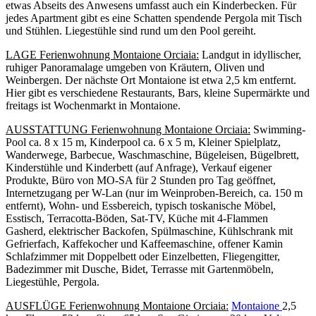
etwas Abseits des Anwesens umfasst auch ein Kinderbecken. Für
jedes Apartment gibt es eine Schatten spendende Pergola mit Tisch
und Stühlen. Liegestühle sind rund um den Pool gereiht.
LAGE
Ferienwohnung Montaione Orciaia
:
Landgut in idyllischer,
ruhiger Panoramalage umgeben von Kräutern, Oliven und
Weinbergen. Der nächste Ort Montaione ist etwa 2,5 km entfernt.
Hier gibt es verschiedene Restaurants, Bars, kleine Supermärkte und
freitags ist Wochenmarkt in Montaione.
AUSSTATTUNG Ferienwohnung Montaione Orciaia:
Swimming-
Pool ca. 8 x 15 m, Kinderpool ca. 6 x 5 m, Kleiner Spielplatz,
Wanderwege, Barbecue, Waschmaschine, Bügeleisen, Bügelbrett,
Kinderstühle und Kinderbett (auf Anfrage), Verkauf eigener
Produkte, Büro von MO-SA für 2 Stunden pro Tag geöffnet,
Internetzugang per W-Lan (nur im Weinproben-Bereich, ca. 150 m
entfernt), Wohn- und Essbereich, typisch toskanische Möbel,
Esstisch, Terracotta-Böden, Sat-TV, Küche mit 4-Flammen
Gasherd, elektrischer Backofen, Spülmaschine, Kühlschrank mit
Gefrierfach, Kaffekocher und Kaffeemaschine, offener Kamin
Schlafzimmer mit Doppelbett oder Einzelbetten, Fliegengitter,
Badezimmer mit Dusche, Bidet, Terrasse mit Gartenmöbeln,
Liegestühle, Pergola.
AUSFLÜGE
Ferienwohnung Montaione Orciaia
:
Montaione
2,5