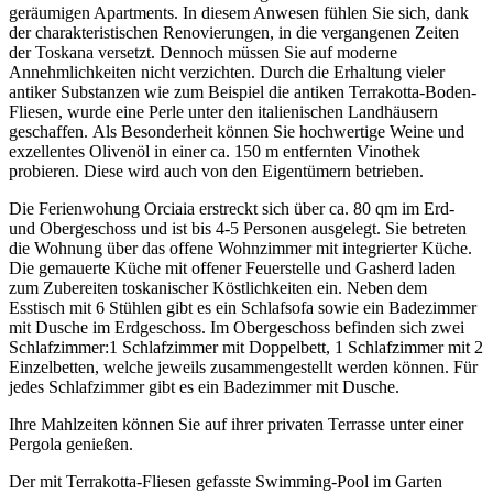
geräumigen Apartments. In diesem Anwesen fühlen Sie sich, dank
der charakteristischen Renovierungen, in die vergangenen Zeiten
der Toskana versetzt. Dennoch müssen Sie auf moderne
Annehmlichkeiten nicht verzichten. Durch die Erhaltung vieler
antiker Substanzen wie zum Beispiel die antiken Terrakotta-Boden-
Fliesen, wurde eine Perle unter den italienischen Landhäusern
geschaffen. Als Besonderheit können Sie hochwertige Weine und
exzellentes Olivenöl in einer ca. 150 m entfernten Vinothek
probieren. Diese wird auch von den Eigentümern betrieben.
Die Ferienwohung Orciaia erstreckt sich über ca. 80 qm im Erd-
und Obergeschoss und ist bis 4-5 Personen ausgelegt. Sie betreten
die Wohnung über das offene Wohnzimmer mit integrierter Küche.
Die gemauerte Küche mit offener Feuerstelle und Gasherd laden
zum Zubereiten toskanischer Köstlichkeiten ein. Neben dem
Esstisch mit 6 Stühlen gibt es ein Schlafsofa sowie ein Badezimmer
mit Dusche im Erdgeschoss. Im Obergeschoss befinden sich zwei
Schlafzimmer:1 Schlafzimmer mit Doppelbett, 1 Schlafzimmer mit 2
Einzelbetten, welche jeweils zusammengestellt werden können. Für
jedes Schlafzimmer gibt es ein Badezimmer mit Dusche.
Ihre Mahlzeiten können Sie auf ihrer privaten Terrasse unter einer
Pergola genießen.
Der mit Terrakotta-Fliesen gefasste Swimming-Pool im Garten