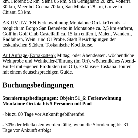
km, Florenz 52 km, Siena 65 km, San Gimignano 20 km, Volterra
30 km, Meer bei Cecina 70 km, San Miniato 28 km, Greve in
Chianti 53 km.
AKTIVITÄTEN
Ferienwohnung Montaione Orciaia:
Tennis ist
möglich im Borgo San Benedetto in Montaione ca. 2,5 km entfernt,
Golf im Golf Club Castelfalfi ca. 15 km entfernt, Malen, Wandern,
Radfahren, Wein- und Öl-Probe, Stadt Besichtigungen der
toskanischen Städten, Toskanische Kochkurse.
Auf Anfrage (Extrakosten):
Mittag- oder Abendessen, wöchentliche
Weinprobe und Weinkeller-Führung (im Ort), wöchentliches Abend-
Buffet mit eigenen Produkten (im Ort), Exklusive Toskana-Touren
mit einem deutschsprachigen Guide.
Buchungsbedingungen
Stornierungsbedingungen: Objekt 51_6: Ferienwohnung
Montaione Orciaia bis 5 Personen mit Pool
- bis zu 60 Tage vor Ankunft gebührenfrei
- 30% der Mietkosten werden fällig, wenn die Stornierung bis 31
Tage vor Ankunft erfolgt