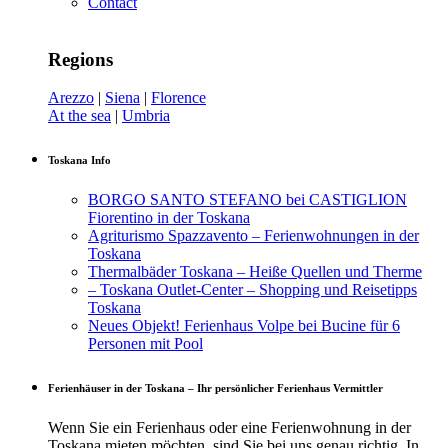
Contact
Regions
Arezzo
|
Siena
|
Florence
At the sea
|
Umbria
Toskana Info
BORGO SANTO STEFANO bei CASTIGLION
Fiorentino in der Toskana
Agriturismo Spazzavento – Ferienwohnungen in der
Toskana
Thermalbäder Toskana – Heiße Quellen und Therme
– Toskana Outlet-Center – Shopping und Reisetipps
Toskana
Neues Objekt! Ferienhaus Volpe bei Bucine für 6
Personen mit Pool
Ferienhäuser in der Toskana – Ihr persönlicher Ferienhaus Vermittler
Wenn Sie ein Ferienhaus oder eine Ferienwohnung in der
Toskana mieten möchten, sind Sie bei uns genau richtig. In