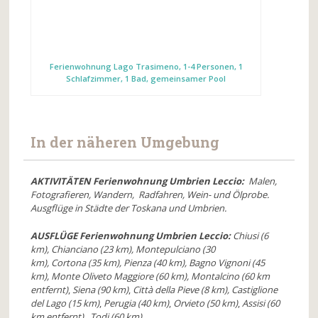
Ferienwohnung Lago Trasimeno, 1-4 Personen, 1
Schlafzimmer, 1 Bad, gemeinsamer Pool
In der näheren Umgebung
AKTIVITÄTEN Ferienwohnung Umbrien Leccio:
Malen,
Fotografieren, Wandern, Radfahren, Wein- und Ölprobe.
Ausgflüge in Städte der Toskana und Umbrien.
AUSFLÜGE Ferienwohnung Umbrien Leccio:
Chiusi (6
km),
Chianciano (23 km),
Montepulciano (30
km),
Cortona (35 km),
Pienza (40 km),
Bagno Vignoni (45
km),
Monte Oliveto Maggiore (60 km),
Montalcino (60 km
entfernt)
,
Siena (90 km)
,
Città della Pieve (8 km),
Castiglione
del Lago (15 km)
,
Perugia (40 km)
,
Orvieto (50 km)
,
Assisi (60
km entfernt)
,
Todi (60 km)