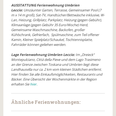
AUSSTATTUNG Ferienwohnung Umbrien
Leccio:
Umzäunter Garten, Terrasse, Gemeinsamer Pool (7
m x 14 m groß), Sat-TV, Handtücher/Bettwäsche inklusive, W-
Lan, Heizung, Grillplatz, Parkplatz, Heizung (gegen Gebühr),
Klimaanlage (gegen Gebühr 35 Euro/Woche) Herd,
Gemeinsame Waschmaschine, Backofen, großer
Kühlschrank, Gefrierfach, Spülmaschine, zum Teil offener
Kamin, Kleiner Spielplatz/Schaukel, Tischtennisplatte,
Fahrräder können geliehen werden.
Lage Ferienwohnung Umbrien Leccio:
Im „Dreieck“
Montepulciano, Cittá della Pieve und dem Lago Trasimeno
an der Grenze zwischen Toskana und Umbrien liegt diese
Landhausvilla nur ca. 2 km vom kleinen Städtchen entfernt.
Hier finden Sie alle Einkaufsmöglichkeiten, Restaurants und
Bäcker. Eine Übersicht der Wochenmärkte in der Region
erhalten Sie
hier.
Ähnliche Ferienwohnungen: