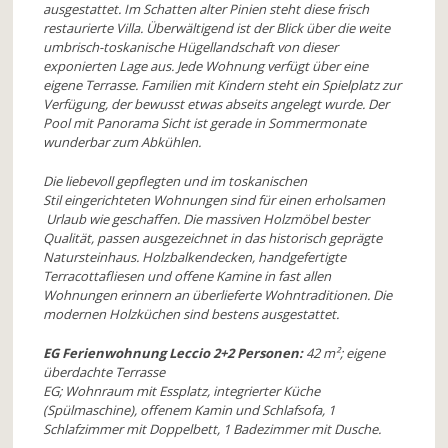
ausgestattet. Im Schatten alter Pinien steht diese frisch
restaurierte Villa. Überwältigend ist der Blick über die weite
umbrisch-toskanische Hügellandschaft von dieser
exponierten Lage aus. Jede Wohnung verfügt über eine
eigene Terrasse. Familien mit Kindern steht ein Spielplatz zur
Verfügung, der bewusst etwas abseits angelegt wurde. Der
Pool mit Panorama Sicht ist gerade in Sommermonate
wunderbar zum Abkühlen.
Die liebevoll gepflegten und im toskanischen
Stil eingerichteten Wohnungen sind für einen erholsamen
Urlaub wie geschaffen. Die massiven Holzmöbel bester
Qualität, passen ausgezeichnet in das historisch geprägte
Natursteinhaus. Holzbalkendecken, handgefertigte
Terracottafliesen und offene Kamine in fast allen
Wohnungen erinnern an überlieferte Wohntraditionen. Die
modernen Holzküchen sind bestens ausgestattet.
EG Ferienwohnung Leccio 2+2 Personen:
42 m²; eigene
überdachte Terrasse
EG; Wohnraum mit Essplatz, integrierter Küche
(Spülmaschine), offenem Kamin und Schlafsofa, 1
Schlafzimmer mit Doppelbett, 1 Badezimmer mit Dusche.