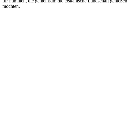
für Familien, die gemeinsam die toskanische Landschaft genießen
möchten.