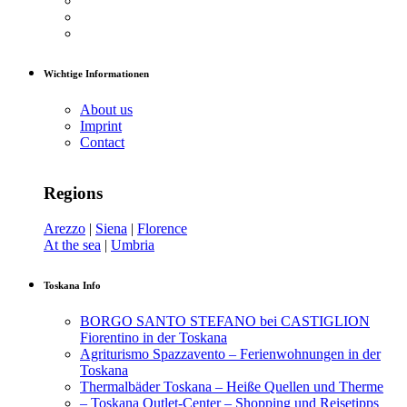
Wichtige Informationen
About us
Imprint
Contact
Regions
Arezzo
|
Siena
|
Florence
At the sea
|
Umbria
Toskana Info
BORGO SANTO STEFANO bei CASTIGLION
Fiorentino in der Toskana
Agriturismo Spazzavento – Ferienwohnungen in der
Toskana
Thermalbäder Toskana – Heiße Quellen und Therme
– Toskana Outlet-Center – Shopping und Reisetipps