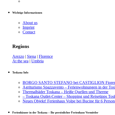
Wichtige Informationen
About us
Imprint
Contact
Regions
Arezzo
|
Siena
|
Florence
At the sea
|
Umbria
Toskana Info
BORGO SANTO STEFANO bei CASTIGLION Fiorentin
Agriturismo Spazzavento – Ferienwohnungen in der To
Thermalbäder Toskana – Heiße Quellen und Therme
– Toskana Outlet-Center – Shopping und Reisetipps Tos
Neues Objekt! Ferienhaus Volpe bei Bucine für 6 Person
Ferienhäuser in der Toskana – Ihr persönlicher Ferienhaus Vermittler