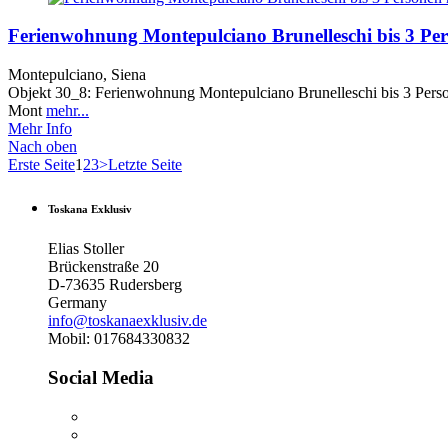
Ferienwohnung Montepulciano Brunelleschi bis 3 Per
Montepulciano, Siena
Objekt 30_8: Ferienwohnung Montepulciano Brunelleschi bis 3 Perso
Mont
mehr...
Mehr Info
Nach oben
Erste Seite
1
2
3
>
Letzte Seite
Toskana Exklusiv
Elias Stoller
Brückenstraße 20
D-73635 Rudersberg
Germany
info@toskanaexklusiv.de
Mobil: 017684330832
Social Media