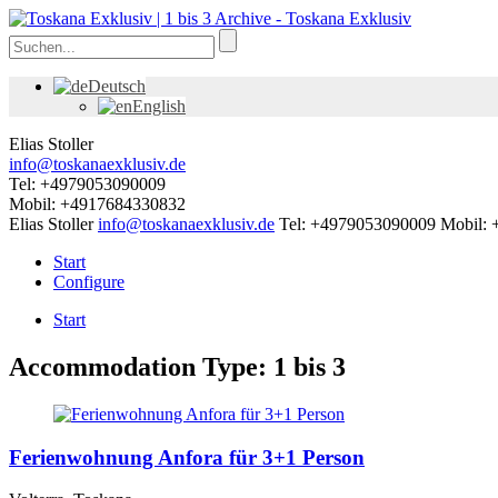
Deutsch
English
Elias Stoller
info@toskanaexklusiv.de
Tel: +4979053090009
Mobil: +4917684330832
Elias Stoller
info@toskanaexklusiv.de
Tel: +4979053090009
Mobil:
Start
Configure
Start
Accommodation Type:
1 bis 3
Ferienwohnung Anfora für 3+1 Person