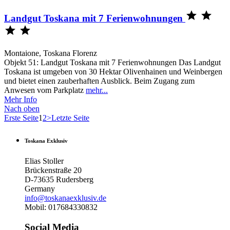


Landgut Toskana mit 7 Ferienwohnungen


Montaione, Toskana Florenz
Objekt 51: Landgut Toskana mit 7 Ferienwohnungen Das Landgut
Toskana ist umgeben von 30 Hektar Olivenhainen und Weinbergen
und bietet einen zauberhaften Ausblick. Beim Zugang zum
Anwesen vom Parkplatz
mehr...
Mehr Info
Nach oben
Erste Seite
1
2
>
Letzte Seite
Toskana Exklusiv
Elias Stoller
Brückenstraße 20
D-73635 Rudersberg
Germany
info@toskanaexklusiv.de
Mobil: 017684330832
Social Media