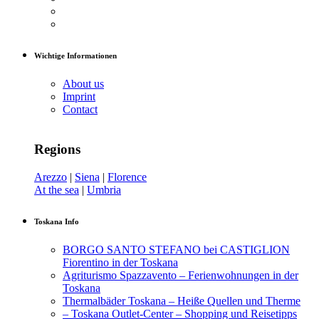
Wichtige Informationen
About us
Imprint
Contact
Regions
Arezzo
|
Siena
|
Florence
At the sea
|
Umbria
Toskana Info
BORGO SANTO STEFANO bei CASTIGLION
Fiorentino in der Toskana
Agriturismo Spazzavento – Ferienwohnungen in der
Toskana
Thermalbäder Toskana – Heiße Quellen und Therme
– Toskana Outlet-Center – Shopping und Reisetipps