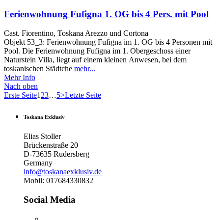
Ferienwohnung Fufigna 1. OG bis 4 Pers. mit Pool
Cast. Fiorentino, Toskana Arezzo und Cortona
Objekt 53_3: Ferienwohnung Fufigna im 1. OG bis 4 Personen mit
Pool. Die Ferienwohnung Fufigna im 1. Obergeschoss einer
Naturstein Villa, liegt auf einem kleinen Anwesen, bei dem
toskanischen Städtche
mehr...
Mehr Info
Nach oben
Erste Seite
1
2
3
…
5
>
Letzte Seite
Toskana Exklusiv
Elias Stoller
Brückenstraße 20
D-73635 Rudersberg
Germany
info@toskanaexklusiv.de
Mobil: 017684330832
Social Media