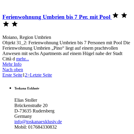


Ferienwohnung Umbrien bis 7 Per. mit Pool


Moiano, Region Umbrien
Objekt 31_2: Ferienwohnung Umbrien bis 7 Personen mit Pool Die
Ferienwohnung Umbrien „Pino“ liegt auf einem prachtvollen
Anwesen mit sechs Apartments auf einem Hügel nahe der Stadt
Città d
mehr...
Mehr Info
Nach oben
Erste Seite
1
2
>
Letzte Seite
Toskana Exklusiv
Elias Stoller
Brückenstraße 20
D-73635 Rudersberg
Germany
info@toskanaexklusiv.de
Mobil: 017684330832